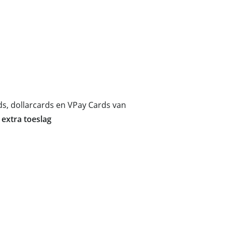
Totaal
$0.00
ds, dollarcards en VPay Cards van
 extra toeslag