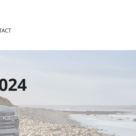
TACT
024