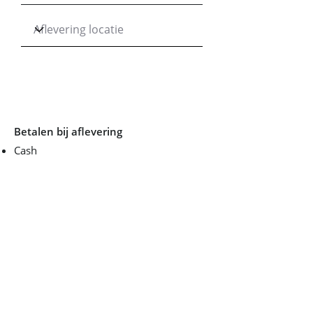
Betalen bij aflevering
Cash
Credit Card, debitcards, dollarcards en
VPay Cards van ING/Regiobank
5,5 %
extra toeslag
Reservering bevestigen